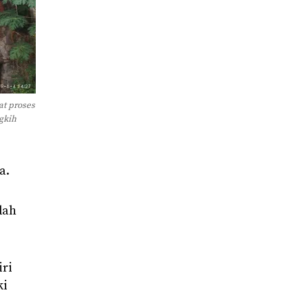
at proses
gkih
a.
dah
iri
ki