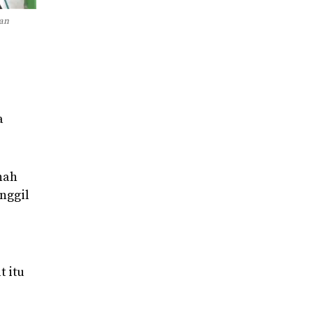
gan
a
nah
nggil
t itu