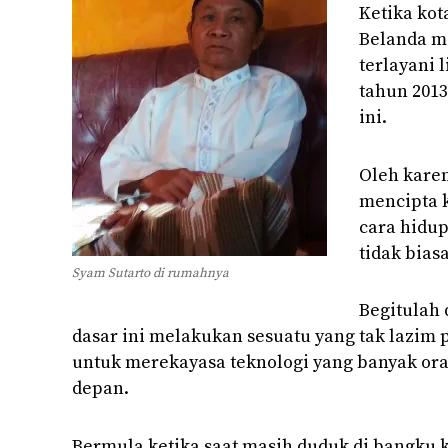
Ketika kot
Belanda me
terlayani 
tahun 201
ini.
---se
Oleh karen
mencipta 
cara hidup
tidak biasa
Syam Sutarto di rumahnya
Begitulah 
dasar ini melakukan sesuatu yang tak lazim
untuk merekayasa teknologi yang banyak ora
depan.
Bermula ketika saat masih duduk di bangku k