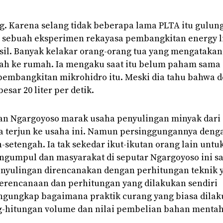
. Karena selang tidak beberapa lama PLTA itu gulung 
 sebuah eksperimen rekayasa pembangkitan energy li
sil. Banyak kelakar orang-orang tua yang mengataka
awah ke rumah. Ia mengaku saat itu belum paham sama 
m pembangkitan mikrohidro itu. Meski dia tahu bahwa d
esar 20 liter per detik.
an Ngargoyoso marak usaha penyulingan minyak dari
a terjun ke usaha ini. Namun persinggungannya deng
-setengah. Ia tak sekedar ikut-ikutan orang lain untu
gumpul dan masyarakat di seputar Ngargoyoso ini saj
enyulingan direncanakan dengan perhitungan teknik 
perencanaan dan perhitungan yang dilakukan sendiri
gungkap bagaimana praktik curang yang biasa dila
-hitungan volume dan nilai pembelian bahan mentah