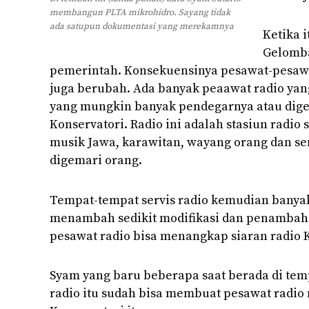
membangun PLTA mikrohidro. Sayang tidak
ada satupun dokumentasi yang merekamnya
Ketika 
Gelomba
pemerintah. Konsekuensinya pesawat-pesawat 
juga berubah. Ada banyak peaawat radio yang
yang mungkin banyak pendegarnya atau digem
Konservatori. Radio ini adalah stasiun radio
musik Jawa, karawitan, wayang orang dan s
digemari orang.
Tempat-tempat servis radio kemudian banya
menambah sedikit modifikasi dan penambaha
pesawat radio bisa menangkap siaran radio K
Syam yang baru beberapa saat berada di tem
radio itu sudah bisa membuat pesawat radio