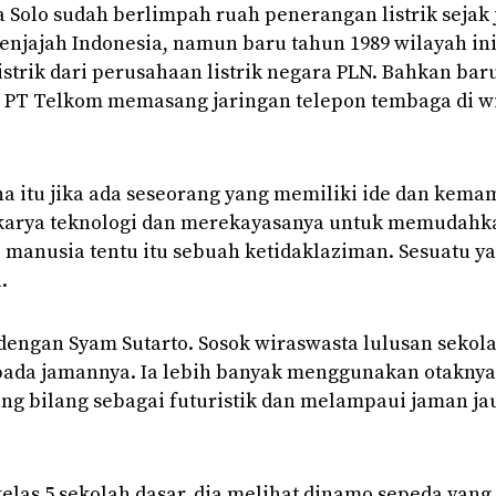
a Solo sudah berlimpah ruah penerangan listrik sejak
njajah Indonesia, namun baru tahun 1989 wilayah in
listrik dari perusahaan listrik negara PLN. Bahkan bar
3 PT Telkom memasang jaringan telepon tembaga di w
lamat datang di kawasan sukuh, Ngargoyoso dan Karanganyar---- Sela
a itu jika ada seseorang yang memiliki ide dan kem
karya teknologi dan merekayasanya untuk memudahk
 manusia tentu itu sebuah ketidaklaziman. Sesuatu y
.
dengan Syam Sutarto. Sosok wiraswasta lulusan sekol
 pada jamannya. Ia lebih banyak menggunakan otaknya
ng bilang sebagai futuristik dan melampaui jaman ja
elas 5 sekolah dasar, dia melihat dinamo sepeda yang