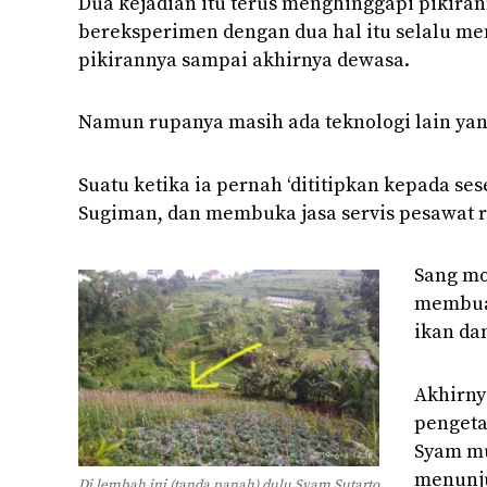
Dua kejadian itu terus menghinggapi pikiran
bereksperimen dengan dua hal itu selalu m
pikirannya sampai akhirnya dewasa.
Namun rupanya masih ada teknologi lain yan
Suatu ketika ia pernah ‘dititipkan kepada s
Sugiman, dan membuka jasa servis pesawat r
Sang mo
membuat
ikan da
Akhirny
pengeta
Syam mu
menunju
Di lembah ini (tanda panah) dulu Syam Sutarto