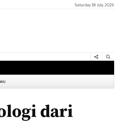
Saturday 18 July, 2026
Pordjo Abdul Ghani, Trah Berpengaruh di Lereng Barat Gunung L
awu
logi dari