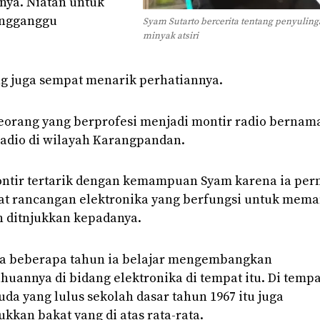
nya. Niatan untuk
engganggu
Syam Sutarto bercerita tentang penyulin
minyak atsiri
g juga sempat menarik perhatiannya.
eseorang yang berprofesi menjadi montir radio bernam
adio di wilayah Karangpandan.
ntir tertarik dengan kemampuan Syam karena ia per
 rancangan elektronika yang berfungsi untuk mema
n ditnjukkan kepadanya.
a beberapa tahun ia belajar mengembangkan
huannya di bidang elektronika di tempat itu. Di tempa
da yang lulus sekolah dasar tahun 1967 itu juga
kkan bakat yang di atas rata-rata.