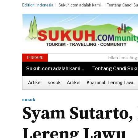
Edition: Indonesia
Sukuh.com adalah kami…
Tentang Candi S
Inilah Jenis Anggrek Alam yang Paling Ban
TERBARU
Sukuh.com adalah kami…
Tentang Candi Suk
Artikel
sosok
Artikel
Khazanah Lereng Lawu
sosok
Syam Sutarto,
Lereng Lawu