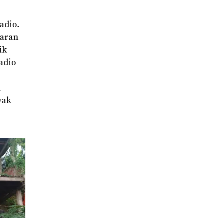
adio.
iaran
ik
adio
n
yak