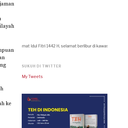
 jaman
i
u
ilayah
mat Idul Fitri 1442 H, selamat berlibur di kawasan Sukuh dan selam
ampuan
an
ang
SUKUH DI TWITTER
My Tweets
ah
uh ke