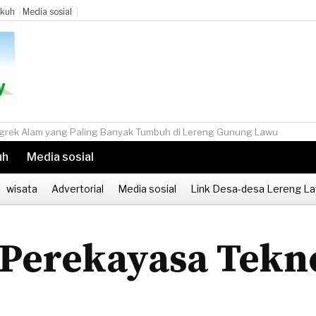
ukuh
Media sosial
yak Tumbuh di Lereng Gunung Lawu
uh
Media sosial
wisata
Advertorial
Media sosial
Link Desa-desa Lereng L
 Perekayasa Tekno