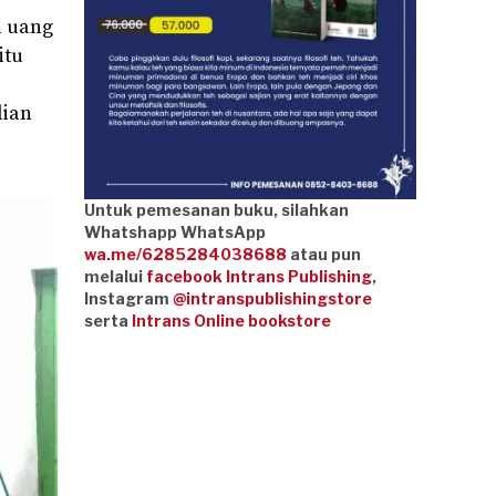
i uang
itu
dian
Untuk pemesanan buku, silahkan
Whatshapp WhatsApp
wa.me/6285284038688
atau pun
melalui
facebook Intrans Publishing
,
Instagram
@intranspublishingstore
serta
Intrans Online bookstore