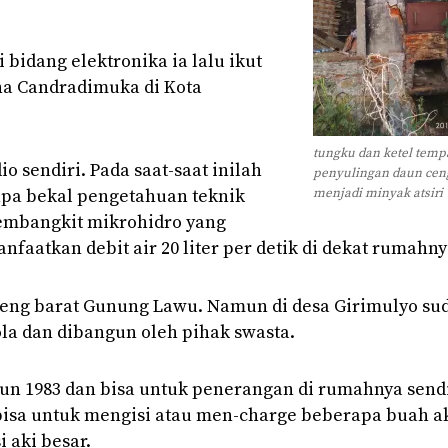
idang elektronika ia lalu ikut
na Candradimuka di Kota
tungku dan ketel temp
io sendiri. Pada saat-saat inilah
penyulingan daun cen
npa bekal pengetahuan teknik
menjadi minyak atsiri
embangkit mikrohidro yang
faatkan debit air 20 liter per detik di dekat rumahny
ereng barat Gunung Lawu. Namun di desa Girimulyo su
ola dan dibangun oleh pihak swasta.
un 1983 dan bisa untuk penerangan di rumahnya send
bisa untuk mengisi atau men-charge beberapa buah a
i aki besar.