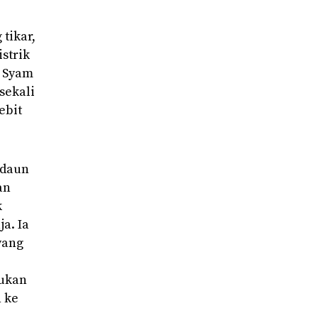
tikar,
strik
n Syam
sekali
ebit
 daun
an
k
a. Ia
yang
kukan
 ke