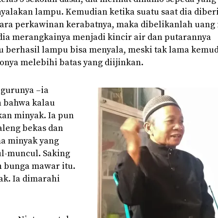
alakan lampu. Kemudian ketika suatu saat dia diber
acara perkawinan kerabatnya, maka dibelikanlah uang 
ia merangkainya menjadi kincir air dan putarannya
u berhasil lampu bisa menyala, meski tak lama kemu
nya melebihi batas yang diijinkan.
 gurunya –ia
 bahwa kalau
an minyak. Ia pun
leng bekas dan
ma minyak yang
ul-muncul. Saking
an bunga mawar itu.
ak. Ia dimarahi