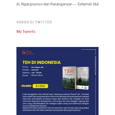
uh, Ngargoyoso dan Karanganyar---- Selamat Idul Fitri 1442 H, sela
SUKUH DI TWITTER
My Tweets