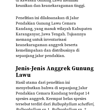
di kawasan Gunung Lawu memiliki
keunikan dan keanekaragaman tinggi.
Penelitian ini dilaksanakan di Jalur
Pendakian Gunung Lawu Cemara
Kandang, yang masuk wilayah Kabupaten
Karanganyar, Jawa Tengah. Tujuannya
memang untuk inventarisasi
keanekaragaman anggrek beserta
kemelimpahan dan distribusinya di
sepanjang jalur pendakian.
Jenis-Jenis Anggrek Gunung
Lawu
Hasil utama dari penelitian ini
menyebutkan bahwa di sepanjang Jalur
Pendakian Cemara Kandang terdapat 14
spesies anggrek. Keempat belas spesies
tersebut terdiri dari
Bulbophyllum schefferi
,
Bulbophyllum sp
. 1,
Bulbophyllum sp. 2
,