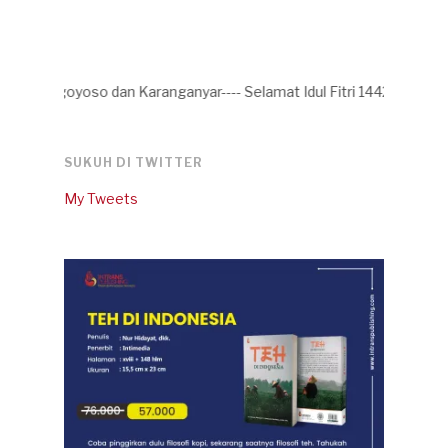
goyoso dan Karanganyar---- Selamat Idul Fitri 1442 H, selamat berl
SUKUH DI TWITTER
My Tweets