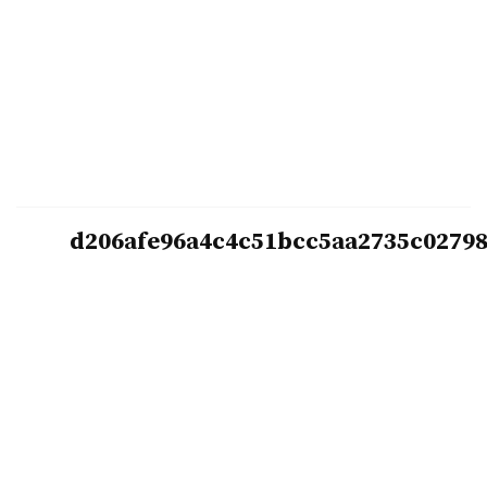
d206afe96a4c4c51bcc5aa2735c0279